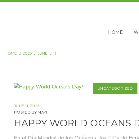
Skip
to
content
HOME
W
HOME
2025
JUNE
11
Day:
UNCATEGORIZED
June
JUNE 11, 2025
11,
POSTED BY
MAYI
HAPPY WORLD OCEANS D
2025
En el Día Mundial de los Océanos, los FIPs de Ecu